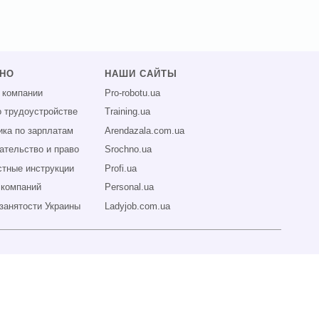
ЗНО
НАШИ САЙТЫ
 компании
Pro-robotu.ua
о трудоустройстве
Training.ua
ика по зарплатам
Arendazala.com.ua
ательство и право
Srochno.ua
тные инструкции
Profi.ua
 компаний
Personal.ua
занятости Украины
Ladyjob.com.ua