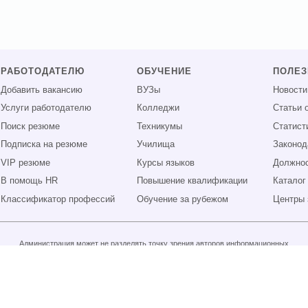
РАБОТОДАТЕЛЮ
ОБУЧЕНИЕ
ПОЛЕ
Добавить вакансию
ВУЗы
Новости
Услуги работодателю
Колледжи
Статьи 
Поиск резюме
Техникумы
Статист
Подписка на резюме
Училища
Законод
VIP резюме
Курсы языков
Должнос
В помощь HR
Повышение квалификации
Каталог
Классификатор профессий
Обучение за рубежом
Центры 
Администрация может не разделять точку зрения авторов информационных
материалов и не несет ответственности за размещаемую пользователями
информацию.