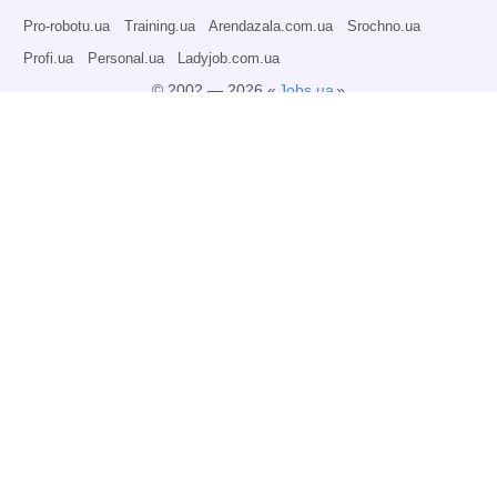
Pro-robotu.ua
Training.ua
Arendazala.com.ua
Srochno.ua
Profi.ua
Personal.ua
Ladyjob.com.ua
© 2002 — 2026 «
Jobs.ua
»
Все права защищены.
Администрация может не разделять точку зрения авторов информационных
материалов и не несет ответственности за размещаемую пользователями
информацию.