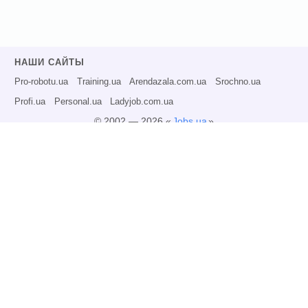
НАШИ САЙТЫ
Pro-robotu.ua
Training.ua
Arendazala.com.ua
Srochno.ua
Profi.ua
Personal.ua
Ladyjob.com.ua
© 2002 — 2026 «
Jobs.ua
»
Все права защищены.
Администрация может не разделять точку зрения авторов информационных
материалов и не несет ответственности за размещаемую пользователями
информацию.