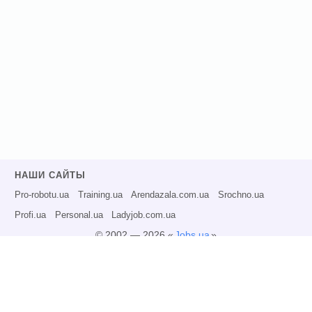
НАШИ САЙТЫ
Pro-robotu.ua
Training.ua
Arendazala.com.ua
Srochno.ua
Profi.ua
Personal.ua
Ladyjob.com.ua
© 2002 — 2026 «
Jobs.ua
»
Все права защищены.
Администрация может не разделять точку зрения авторов информационных
материалов и не несет ответственности за размещаемую пользователями
информацию.