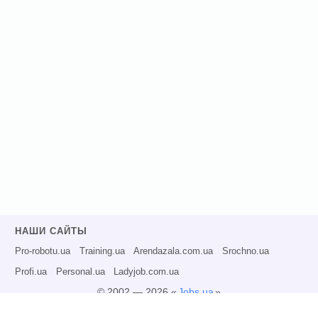
НАШИ САЙТЫ
Pro-robotu.ua
Training.ua
Arendazala.com.ua
Srochno.ua
Profi.ua
Personal.ua
Ladyjob.com.ua
© 2002 — 2026 «
Jobs.ua
»
Все права защищены.