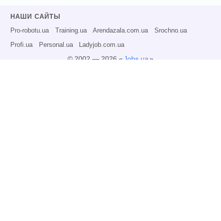
НАШИ САЙТЫ
Pro-robotu.ua
Training.ua
Arendazala.com.ua
Srochno.ua
Profi.ua
Personal.ua
Ladyjob.com.ua
© 2002 — 2026 «
Jobs.ua
»
Все права защищены.
Администрация может не разделять точку зрения авторов информационных
материалов и не несет ответственности за размещаемую пользователями
информацию.