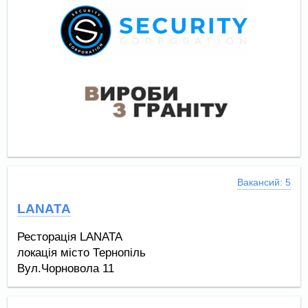
Вакансий: 5
LANATA
Ресторація LANATA
локація місто Тернопіль
Вул.Чорновола 11
Вул.Просвіти 6а
Доставка та самовивіз піца на дровах , суші -рол