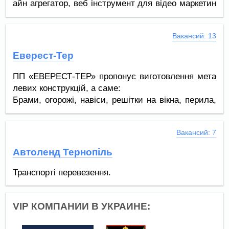
айн агрегатор, веб інструмент для відео маркетин
гу.
Вакансий: 13
Еверест-Тер
ПП «ЕВЕРЕСТ-ТЕР»
пропонує виготовлення мета
левих конструкцій, а саме:
Брами, огорожі, навіси, решітки на вікна, перила,
перила з нержавійки, сходи, гаражні ворота, мета
леві двері, лавки, підставки під квіти, мангали та
Вакансий: 7
різні аксесуари, гойдалки, дитячі майданчики.
Меблі та предмети декору з кованими елементам
Автоленд Тернопіль
и:ліжка, крісла, столи, етажерки, лавки,підставки
під квіти. Виробництво кухонних меблів: кухні, ша
Транспорті перевезення.
фи, комп'ютерні столи, спальні.
VIP КОМПАНИИ В УКРАИНЕ: