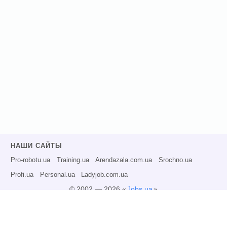
НАШИ САЙТЫ
Pro-robotu.ua
Training.ua
Arendazala.com.ua
Srochno.ua
Profi.ua
Personal.ua
Ladyjob.com.ua
© 2002 — 2026 «
Jobs.ua
»
Все права защищены.
Администрация может не разделять точку зрения авторов информационных