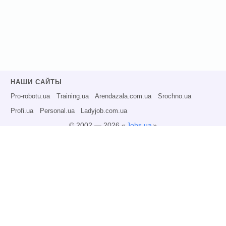
НАШИ САЙТЫ
Pro-robotu.ua
Training.ua
Arendazala.com.ua
Srochno.ua
Profi.ua
Personal.ua
Ladyjob.com.ua
© 2002 — 2026 «
Jobs.ua
»
Все права защищены.
Администрация может не разделять точку зрения авторов информационных
материалов и не несет ответственности за размещаемую пользователями
информацию.