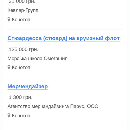
21 000
грн.
Кевлар-Групп
Конотоп
Cтюардесса (стюард) на круизный флот
125 000
грн.
Морська школа Омегашип
Конотоп
Мерчендайзер
1 300
грн.
Агентство мерчандайзинга Парус, ООО
Конотоп