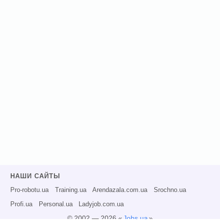
НАШИ САЙТЫ
Pro-robotu.ua
Training.ua
Arendazala.com.ua
Srochno.ua
Profi.ua
Personal.ua
Ladyjob.com.ua
© 2002 — 2026 «
Jobs.ua
»