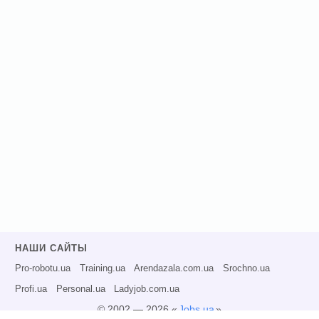
НАШИ САЙТЫ
Pro-robotu.ua
Training.ua
Arendazala.com.ua
Srochno.ua
Profi.ua
Personal.ua
Ladyjob.com.ua
© 2002 — 2026 «
Jobs.ua
»