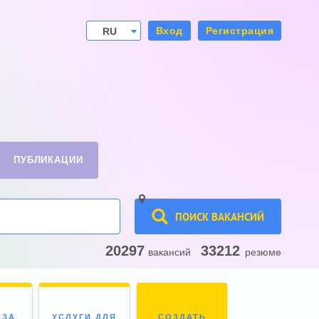
Вход
Регистрация
RU
UA
ПУБЛИКАЦИИ
ПОИСК ВАКАНСИЙ
20297
33212
вакансий
резюме
 ЗА
УСЛУГИ ДЛЯ
СОЗДАТЬ