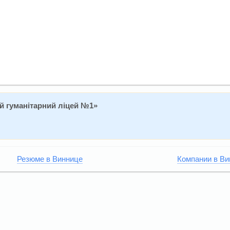
й гуманітарний ліцей №1»
Резюме в Виннице
Компании в Ви