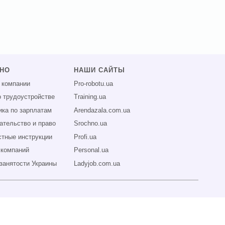
ЗНО
НАШИ САЙТЫ
 компании
Pro-robotu.ua
о трудоустройстве
Training.ua
ика по зарплатам
Arendazala.com.ua
ательство и право
Srochno.ua
тные инструкции
Profi.ua
 компаний
Personal.ua
занятости Украины
Ladyjob.com.ua