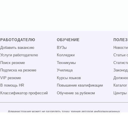
РАБОТОДАТЕЛЮ
ОБУЧЕНИЕ
ПОЛЕ
Добавить вакансию
ВУЗы
Новости
Услуги работодателю
Колледжи
Статьи 
Поиск резюме
Техникумы
Статист
Подписка на резюме
Училища
Законод
VIP резюме
Курсы языков
Должнос
В помощь HR
Повышение квалификации
Каталог
Классификатор профессий
Обучение за рубежом
Центры 
Администрация может не разделять точку зрения авторов информационных
материалов и не несет ответственности за размещаемую пользователями
информацию.