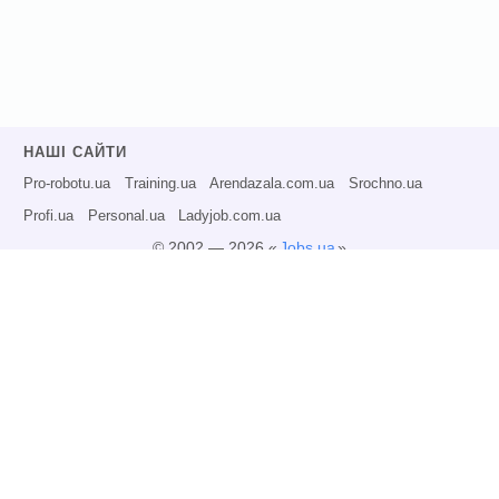
НАШІ САЙТИ
Pro-robotu.ua
Training.ua
Arendazala.com.ua
Srochno.ua
Profi.ua
Personal.ua
Ladyjob.com.ua
© 2002 — 2026 «
Jobs.ua
»
Всі права захищені.
Адміністрація може не розділяти точку зору авторів інформаційних матеріалів
та не несе відповідальності за розміщену користувачами інформацію.