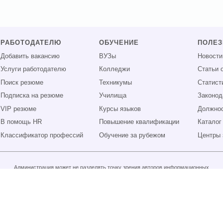
РАБОТОДАТЕЛЮ
ОБУЧЕНИЕ
ПОЛЕ
Добавить вакансию
ВУЗы
Новости
Услуги работодателю
Колледжи
Статьи 
Поиск резюме
Техникумы
Статист
Подписка на резюме
Училища
Законод
VIP резюме
Курсы языков
Должнос
В помощь HR
Повышение квалификации
Каталог
Классификатор профессий
Обучение за рубежом
Центры 
Администрация может не разделять точку зрения авторов информационных
материалов и не несет ответственности за размещаемую пользователями
информацию.