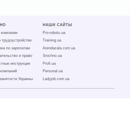
ЗНО
НАШИ САЙТЫ
 компании
Pro-robotu.ua
о трудоустройстве
Training.ua
ика по зарплатам
Arendazala.com.ua
ательство и право
Srochno.ua
тные инструкции
Profi.ua
 компаний
Personal.ua
занятости Украины
Ladyjob.com.ua