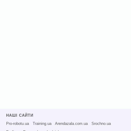
НАШІ САЙТИ
Pro-robotu.ua
Training.ua
Arendazala.com.ua
Srochno.ua