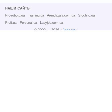
НАШИ САЙТЫ
Pro-robotu.ua
Training.ua
Arendazala.com.ua
Srochno.ua
Profi.ua
Personal.ua
Ladyjob.com.ua
© 2002 — 2026 «
Jobs.ua
»
Все права защищены.
Администрация может не разделять точку зрения авторов информационных
материалов и не несет ответственности за размещаемую пользователями
информацию.