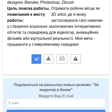
designer, Blender, Photoshop, Zbrush
Цель поиска работы,
Отримати робоче місце як
пожелания к месту
3D artist, де я можу
работы:
застосовувати свої навички
у створенні візуально захоплюючих інтерактивних
об'єктів та середовищ для відеоігор, анімаційних
фільмів або віртуальної реальності. Моя мета -
працювати у стимулюючому середови
Подписаться на рассылку новых резюме: "
3d
моделер в Киеве
"
Введите Ваш E-mail