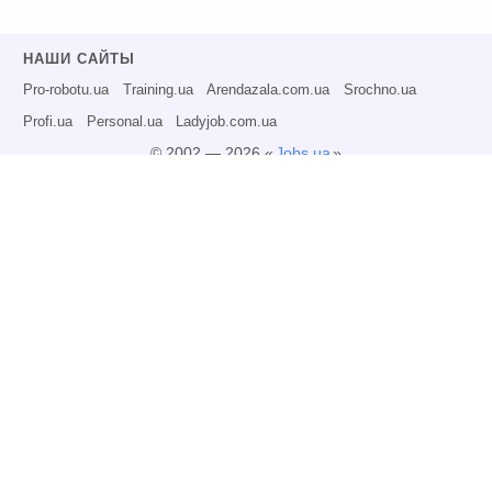
НАШИ САЙТЫ
Pro-robotu.ua
Training.ua
Arendazala.com.ua
Srochno.ua
Profi.ua
Personal.ua
Ladyjob.com.ua
© 2002 — 2026 «
Jobs.ua
»
Все права защищены.
Администрация может не разделять точку зрения авторов информационных
материалов и не несет ответственности за размещаемую пользователями
информацию.