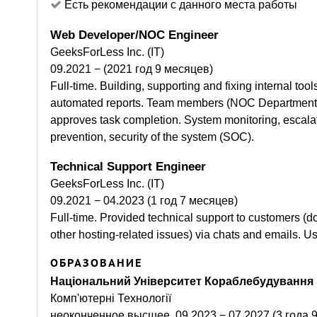
Есть рекомендации с данного места работы
Web Developer/NOC Engineer
GeeksForLess Inc. (IT)
09.2021 − (2021 год 9 месяцев)
Full-time. Building, supporting and fixing internal tool
automated reports. Team members (NOC Department)
approves task completion. System monitoring, escala
prevention, security of the system (SOC).
Technical Support Engineer
GeeksForLess Inc. (IT)
09.2021 − 04.2023 (1 год 7 месяцев)
Full-time. Provided technical support to customers 
other hosting-related issues) via chats and emails. Us
ОБРАЗОВАНИЕ
Національний Університет Кораблебудування 
Комп'ютерні Технології
неоконченное высшее, 09.2023 − 07.2027 (3 года 