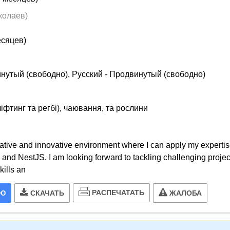
колаев)
есяцев)
нутый (свободно), Русский - Продвинутый (свободно)
фтинг та регбі), чаювання, та рослини
orative and innovative environment where I can apply my expertis
 and NestJS. I am looking forward to tackling challenging projec
kills an
РАСПЕЧАТАТЬ
ИЮ
СКАЧАТЬ
ЖАЛОБА