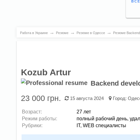
ВСЕ
→
→
→
Работа в Украине
Резюме
Резюме в Одессе
Резюме Backend 
Kozub Artur
Backend devel
23 000 грн.
15 августа 2024
Город:
Одес
Возраст:
27 лет
Режим работы:
полный рабочий день,
уда
Рубрики:
IT, WEB специалисты