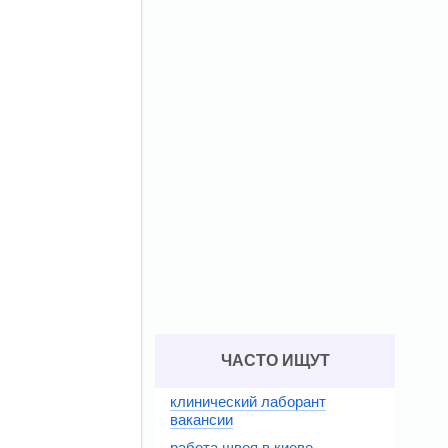
ЧАСТО ИЩУТ
клинический лаборант
вакансии
работа швея в киеве