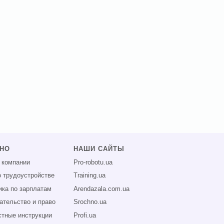
ЗНО
НАШИ САЙТЫ
 компании
Pro-robotu.ua
о трудоустройстве
Training.ua
ика по зарплатам
Arendazala.com.ua
ательство и право
Srochno.ua
тные инструкции
Profi.ua