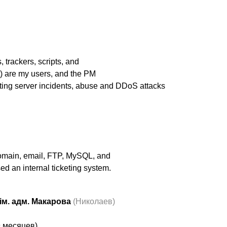
s, trackers, scripts, and
 are my users, and the PM
ting server incidents, abuse and DDoS attacks
(domain, email, FTP, MySQL, and
ed an internal ticketing system.
ім. адм. Макарова
(Николаев)
9 месяцев)