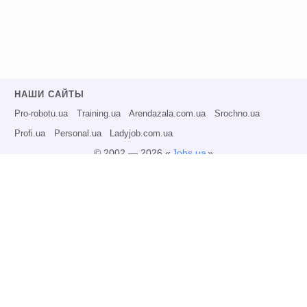
НАШИ САЙТЫ
Pro-robotu.ua
Training.ua
Arendazala.com.ua
Srochno.ua
Profi.ua
Personal.ua
Ladyjob.com.ua
© 2002 — 2026 «
Jobs.ua
»
Все права защищены.
Администрация может не разделять точку зрения авторов информационных
материалов и не несет ответственности за размещаемую пользователями
информацию.