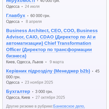
нерухомості
40 000 грн.
•
Одесса
•
24 июля
Главбух
60 000 грн.
•
Одесса
•
8 апреля
Business Architect, CEO, COO, Business
Advisor, CAIO, CDAO (Директор по AI и
автоматизации) Chief Transformation
Officer (Директор по трансформации
бизнеса)
Киев
,
Одесса
,
Львов
•
9 марта
Керівник підрозділу (Менеджер b2b)
45
•
000 грн.
Одесса
•
23 ноября 2025
Бухгалтер
3 000 грн.
•
Одесса
,
Киев
•
27 октября 2025
Другие резюме в рубрике:
Банковское дело,