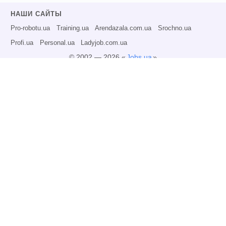
НАШИ САЙТЫ
Pro-robotu.ua
Training.ua
Arendazala.com.ua
Srochno.ua
Profi.ua
Personal.ua
Ladyjob.com.ua
© 2002 — 2026 «
Jobs.ua
»
Все права защищены.
Администрация может не разделять точку зрения авторов информационных
материалов и не несет ответственности за размещаемую пользователями
информацию.