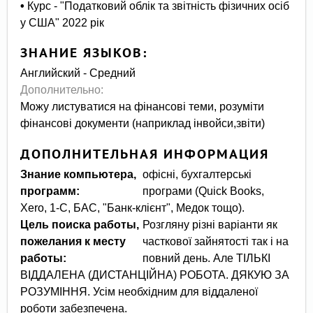
•
Курс - "Податковий облік та звітність фізичних осіб
у США" 2022 рік
ЗНАНИЕ ЯЗЫКОВ:
Английский - Средний
Дополнительно:
Можу листуватися на фінансові теми, розуміти
фінансові документи (наприклад інвойси,звіти)
ДОПОЛНИТЕЛЬНАЯ ИНФОРМАЦИЯ
Знание компьютера,
офісні, бухгалтерські
программ:
програми (Quick Books,
Xero, 1-С, БАС, "Банк-клієнт", Медок тощо).
Цель поиска работы,
Розгляну різні варіанти як
пожелания к месту
часткової зайнятості так і на
работы:
повний день. Але ТІЛЬКІ
ВІДДАЛЕНА (ДИСТАНЦІЙНА) РОБОТА. ДЯКУЮ ЗА
РОЗУМІННЯ. Усім необхідним для віддаленої
роботи забезпечена.