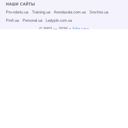
НАШИ САЙТЫ
Pro-robotu.ua
Training.ua
Arendazala.com.ua
Srochno.ua
Profi.ua
Personal.ua
Ladyjob.com.ua
© 2002 — 2026 «
Jobs.ua
»
Все права защищены.
Администрация может не разделять точку зрения авторов информационных
материалов и не несет ответственности за размещаемую пользователями
информацию.