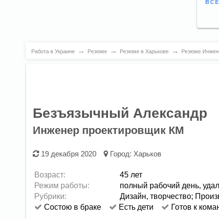
ВСЕ
→
→
→
Работа в Украине
Резюме
Резюме в Харькове
Резюме Инжене
Безъязычный Александр
Инженер проектировщик КМ
19 декабря 2020
Город:
Харьков
Возраст:
45 лет
Режим работы:
полный рабочий день,
уда
Рубрики:
Дизайн, творчество
;
Произ
Состою в браке
Есть дети
Готов к кома