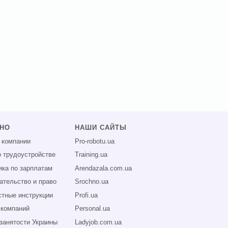
ЗНО
НАШИ САЙТЫ
 компании
Pro-robotu.ua
о трудоустройстве
Training.ua
ика по зарплатам
Arendazala.com.ua
ательство и право
Srochno.ua
тные инструкции
Profi.ua
 компаний
Personal.ua
занятости Украины
Ladyjob.com.ua