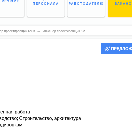
 РЕЗЮМЕ
ПЕРСОНАЛА
РАБОТОДАТЕЛЮ
ВАКАН
→
р проектировщик КМ в
Инженер проектировщик КМ
ПРЕДЛОЖ
ленная работа
водство
;
Строительство, архитектура
ндировкам