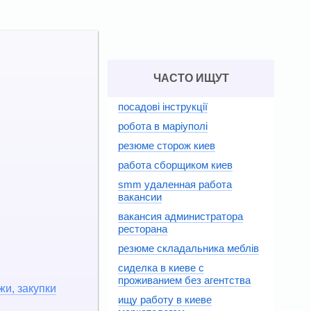
ЧАСТО ИЩУТ
посадові інструкції
робота в маріуполі
резюме сторож киев
работа сборщиком киев
smm удаленная работа
вакансии
вакансия администратора
ресторана
резюме складальника меблів
сиделка в киеве с
проживанием без агентства
жи, закупки
ищу работу в киеве