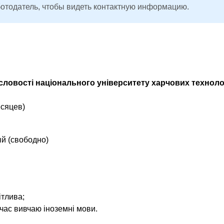
ботодатель, чтобы видеть контактную информацию.
исловості національного університету харчових техноло
есяцев)
ый (свободно)
ітлива;
час вивчаю іноземні мови.