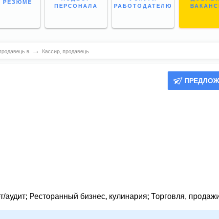
 РЕЗЮМЕ
ПЕРСОНАЛА
РАБОТОДАТЕЛЮ
ВАКАН
→
продавець в
Кассир, продавець
ПРЕДЛОЖ
т/аудит
;
Ресторанный бизнес, кулинария
;
Торговля, продажи