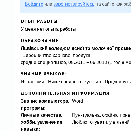
Войдите
или
зарегистрируйтесь
на сайте как ра
ОПЫТ РАБОТЫ
У меня нет опыта работы
ОБРАЗОВАНИЕ
Львівський коледж м'ясної та молочної пром
"Виробництво харчової продукції"
средне-специальное, 09.2011 − 06.2013 (1 год 9 м
ЗНАНИЕ ЯЗЫКОВ:
Испанский - Ниже среднего, Русский - Продвинут
ДОПОЛНИТЕЛЬНАЯ ИНФОРМАЦИЯ
Знание компьютера,
Word
программ:
Личные качества,
Пунктуальна, охайна, прив
хобби, увлечения,
Люблю готувати, у вільний 
навыки: