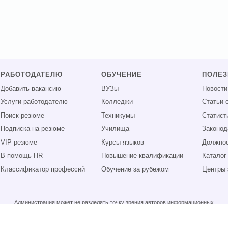
РАБОТОДАТЕЛЮ
ОБУЧЕНИЕ
ПОЛЕ
Добавить вакансию
ВУЗы
Новости
Услуги работодателю
Колледжи
Статьи 
Поиск резюме
Техникумы
Статист
Подписка на резюме
Училища
Законод
VIP резюме
Курсы языков
Должнос
В помощь HR
Повышение квалификации
Каталог
Классификатор профессий
Обучение за рубежом
Центры 
Администрация может не разделять точку зрения авторов информационных
материалов и не несет ответственности за размещаемую пользователями
информацию.