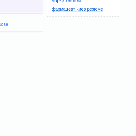
маркетологом
фармацевт киев резюме
вове