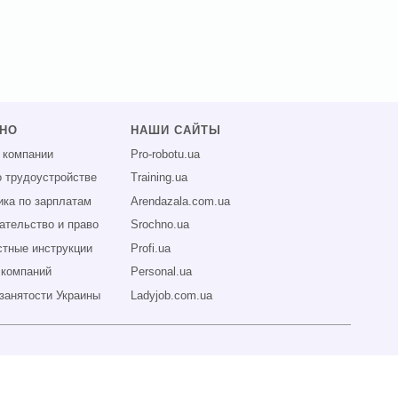
ЗНО
НАШИ САЙТЫ
 компании
Pro-robotu.ua
о трудоустройстве
Training.ua
ика по зарплатам
Arendazala.com.ua
ательство и право
Srochno.ua
тные инструкции
Profi.ua
 компаний
Personal.ua
занятости Украины
Ladyjob.com.ua