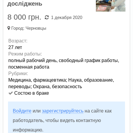
досліджень
8 000 грн.
1 декабря 2020
Город:
Черновцы
Возраст:
27 лет
Режим работы:
полный рабочий день,
свободный график работы,
посменная работа
Рубрики:
Медицина, фармацевтика
;
Наука, образование,
переводы
;
Охрана, безопасность
Состою в браке
Войдите
или
зарегистрируйтесь
на сайте как
работодатель, чтобы видеть контактную
информацию.