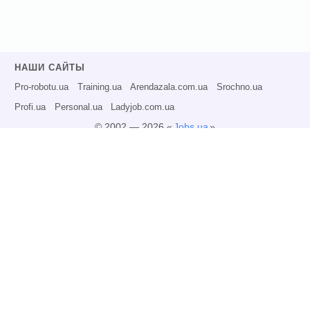
НАШИ САЙТЫ
Pro-robotu.ua
Training.ua
Arendazala.com.ua
Srochno.ua
Profi.ua
Personal.ua
Ladyjob.com.ua
© 2002 — 2026 «
Jobs.ua
»
Все права защищены.
Администрация может не разделять точку зрения авторов информационных
материалов и не несет ответственности за размещаемую пользователями
информацию.