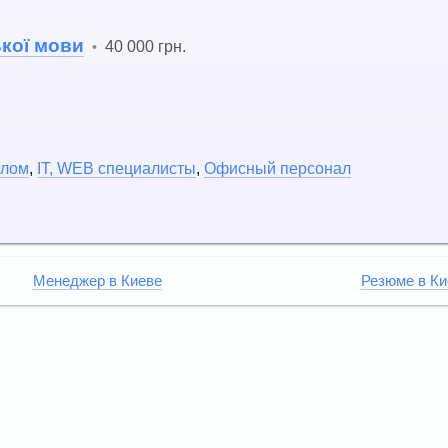
ької мови
40 000 грн.
•
алом
,
IT, WEB специалисты
,
Офисный персонал
Менеджер в Киеве
Резюме в Ки