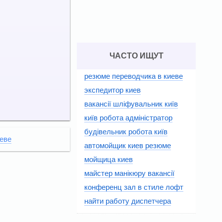
ЧАСТО ИЩУТ
резюме переводчика в киеве
экспедитор киев
вакансії шліфувальник київ
київ робота адміністратор
будівельник робота київ
еве
автомойщик киев резюме
мойщица киев
майстер манікюру вакансії
конференц зал в стиле лофт
найти работу диспетчера