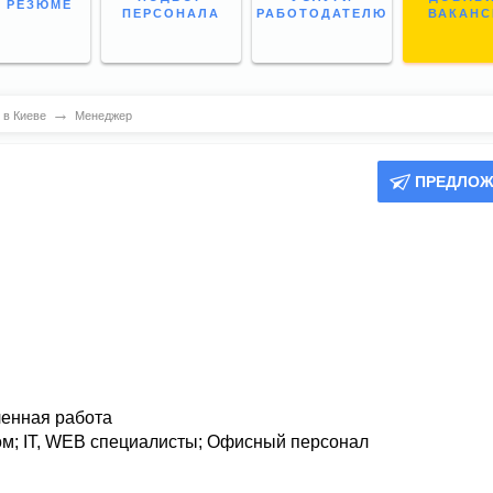
 РЕЗЮМЕ
ПЕРСОНАЛА
РАБОТОДАТЕЛЮ
ВАКАН
→
в Киеве
Менеджер
ПРЕДЛОЖ
ленная работа
ом
;
IT, WEB специалисты
;
Офисный персонал