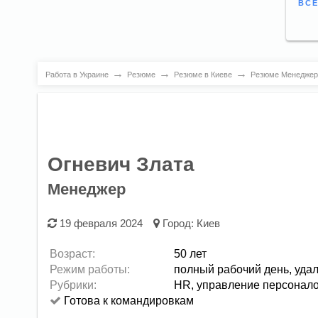
ВСЕ
→
→
→
Работа в Украине
Резюме
Резюме в Киеве
Резюме Менеджер 
Огневич Злата
Менеджер
19 февраля 2024
Город:
Киев
Возраст:
50 лет
Режим работы:
полный рабочий день,
уда
Рубрики:
HR, управление персонал
Готова к командировкам