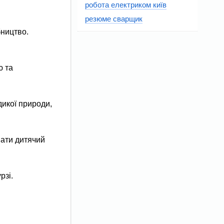
робота електриком київ
резюме сварщик
бництво.
ю та
дикої природи,
вати дитячий
рзі.