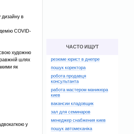
у дизайну в
ндемію COVID-
ЧАСТО ИЩУТ
 свою художню
резюме юрист в днепре
правжній шлях
акими як
пошук коректора
робота продавця
консультанта
работа мастером маникюра
киев
вакансии кладовщик
зал для семинаров
менеджер снабжения киев
 адвокаткою у
пошук автомеханіка