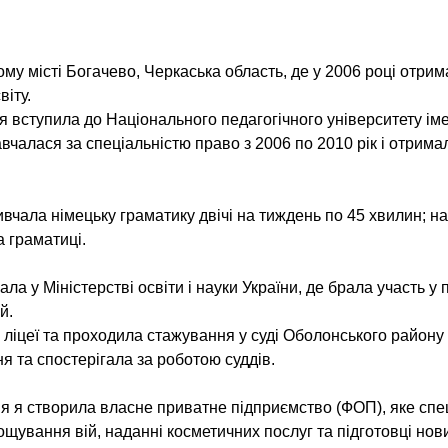
му місті Богачево, Черкаська область, де у 2006 році отрим
іту.
ів, я вступила до Національного педагогічного університету і
вчалася за спеціальністю право з 2006 по 2010 рік і отрим
вивчала німецьку граматику двічі на тиждень по 45 хвилин; н
 граматиці.
а у Міністерстві освіти і науки України, де брала участь у п
й.
ліцеї та проходила стажування у суді Оболонського району 
ня та спостерігала за роботою суддів.
 я створила власне приватне підприємство (ФОП), яке спе
щування вій, наданні косметичних послуг та підготовці нови