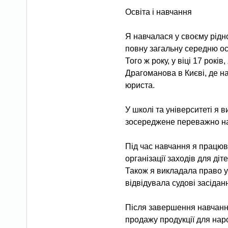
Освіта і навчання
Я навчалася у своєму рідно
повну загальну середню осв
Того ж року, у віці 17 рок
Драгоманова в Києві, де на
юриста.
У школі та університеті я 
зосереджене переважно на
Під час навчання я працювал
організації заходів для діте
Також я викладала право у 
відвідувала судові засідан
Після завершення навчання
продажу продукції для наро