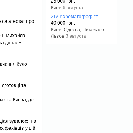
25 000 грн.
Киев
6 августа
Хімік хроматографіст
ала атестат про
40 000 грн.
Киев
,
Одесса
,
Николаев
,
мені Михайла
Львов
3 августа
ала диплом
авчання було
ідготовці та
міста Києва, де
ціалізувалося на
х фахівців у цій