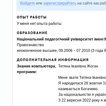
Войдите
или
зарегистрируйтесь
на сайте как ра
ОПЫТ РАБОТЫ
У меня нет опыта работы
ОБРАЗОВАНИЕ
Національний педагогічний університет імен
Правознавство
неоконченное высшее, 09.2006 − 07.2010 (3 года 
ДОПОЛНИТЕЛЬНАЯ ИНФОРМАЦИЯ
Знание компьютера,
Тетяна Іванівна Жоган
программ:
Мене звати Тетяна Іванівн
Я народилася 26 жовтня 198
називається Богачево.
За національністю я україн
З 22 вересня 2022 року я 