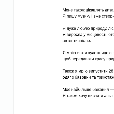
Мене також цікавлять диза
Я пишу музику і вже створ
Я дуже люблю природу, ліси,
Я виросла у місцевості, о
автентичністю.
Я мрію стати художницею, з
щоб передавати красу прир
Також я мрію випустити 28
одяг з бавовни та трикотаж
Моє найбільше бажання — ст
Я також хочу вивчити англі