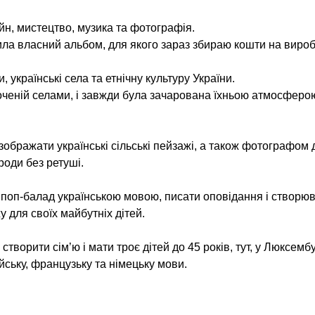
йн, мистецтво, музика та фотографія.
ила власний альбом, для якого зараз збираю кошти на виро
 українські села та етнічну культуру України.
точеній селами, і завжди була зачарована їхньою атмосферо
ображати українські сільські пейзажі, а також фотографом 
оди без ретуші.
 поп-балад українською мовою, писати оповідання і створю
у для своїх майбутніх дітей.
ворити сім’ю і мати троє дітей до 45 років, тут, у Люксембу
йську, французьку та німецьку мови.