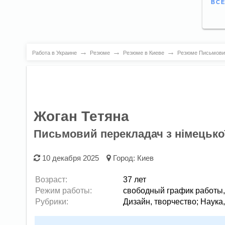
ВСЕ
→
→
→
Работа в Украине
Резюме
Резюме в Киеве
Резюме Письмовий
Жоган Тетяна
Письмовий перекладач з німецько
10 декабря 2025
Город:
Киев
Возраст:
37 лет
Режим работы:
свободный график работы
Рубрики:
Дизайн, творчество
;
Наука