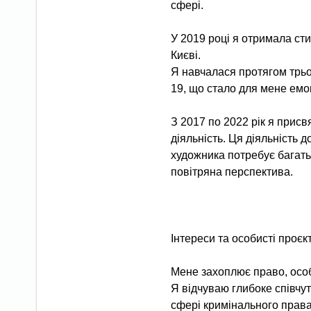
сфері.
У 2019 році я отримала сти
Києві.
Я навчалася протягом трьо
19, що стало для мене емо
З 2017 по 2022 рік я прис
діяльність. Ця діяльність 
художника потребує багатьо
повітряна перспектива.
Інтереси та особисті проєк
Мене захоплює право, осо
Я відчуваю глибоке співчут
сфері кримінального права