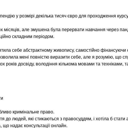
пендію у розмірі декілька тисяч євро для проходження курс
х місяців, але змушена була перервати навчання через па
ційно складним періодом.
вятила себе абстрактному живопису, самостійно фінансуючи
дозволила мені повністю виразити себе, але я розумію, що с
х років досвіду, володіння кількома мовами та техніками, т
ти
бливо кримінальне право.
тя до людей, які стикаються з правосуддям, і хотіла б стати
, що надає консультації онлайн.