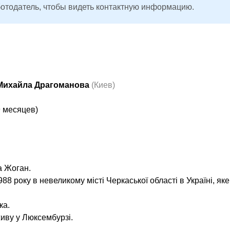
ботодатель, чтобы видеть контактную информацию.
і Михайла Драгоманова
(Киев)
9 месяцев)
а Жоган.
8 року в невеликому місті Черкаської області в Україні, яке
ка.
живу у Люксембурзі.