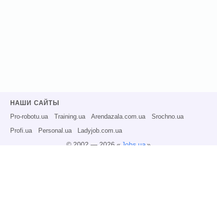
НАШИ САЙТЫ
Pro-robotu.ua
Training.ua
Arendazala.com.ua
Srochno.ua
Profi.ua
Personal.ua
Ladyjob.com.ua
© 2002 — 2026 «
Jobs.ua
»
Все права защищены.
Администрация может не разделять точку зрения авторов информационных
материалов и не несет ответственности за размещаемую пользователями
информацию.