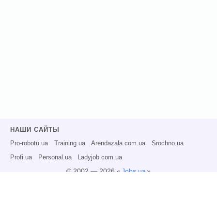
НАШИ САЙТЫ
Pro-robotu.ua
Training.ua
Arendazala.com.ua
Srochno.ua
Profi.ua
Personal.ua
Ladyjob.com.ua
© 2002 — 2026 «
Jobs.ua
»
Все права защищены.
Администрация может не разделять точку зрения авторов информационных
материалов и не несет ответственности за размещаемую пользователями
информацию.