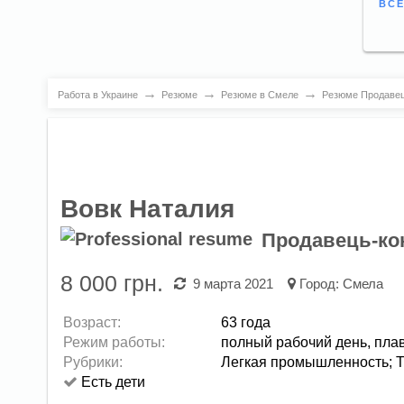
ВСЕ
→
→
→
Работа в Украине
Резюме
Резюме в Смеле
Резюме Продавец
Вовк Наталия
Продавець-ко
8 000 грн.
9 марта 2021
Город:
Смела
Возраст:
63 года
Режим работы:
полный рабочий день,
пла
Рубрики:
Легкая промышленность
;
Т
Есть дети