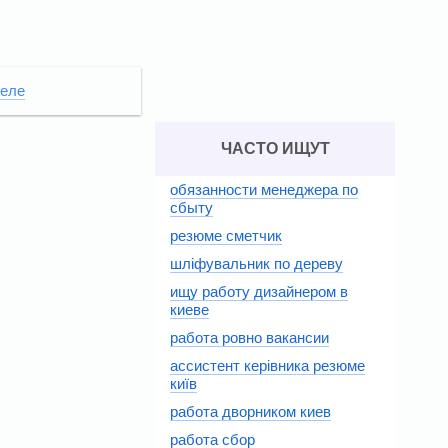
меле
ЧАСТО ИЩУТ
обязанности менеджера по
сбыту
резюме сметчик
шліфувальник по дереву
ищу работу дизайнером в
киеве
работа ровно вакансии
ассистент керівника резюме
київ
работа дворником киев
работа сбор