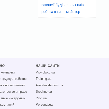
вакансії будівельник київ
робота в києві майстер
ЗНО
НАШИ САЙТЫ
 компании
Pro-robotu.ua
о трудоустройстве
Training.ua
ика по зарплатам
Arendazala.com.ua
ательство и право
Srochno.ua
тные инструкции
Profi.ua
 компаний
Personal.ua