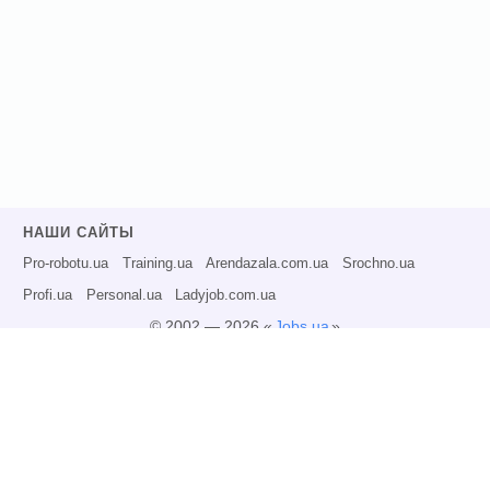
НАШИ САЙТЫ
Pro-robotu.ua
Training.ua
Arendazala.com.ua
Srochno.ua
Profi.ua
Personal.ua
Ladyjob.com.ua
© 2002 — 2026 «
Jobs.ua
»
Все права защищены.
Администрация может не разделять точку зрения авторов информационных
материалов и не несет ответственности за размещаемую пользователями
информацию.