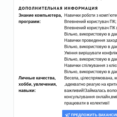
ДОПОЛНИТЕЛЬНАЯ ИНФОРМАЦИЯ
Знание компьютера,
Навички роботи з комп’ют
программ:
Впевнений користувач ПК; п
Впевнений користувач ПК (
Вільно, використовую в да
Навички проведення заході
Вільно, використовую в да
Уміння вирішувати конфлікт
Вільно, використовую в да
Навички спілкування з кліє
Вільно, використовую в да
Личные качества,
Весела, цілеспрямована, к
хобби, увлечения,
,адекватно реагую на крити
навыки:
важливий!Займалась волон
консультування онлайн,вмі
працювати в колективі!
ПРЕДЛОЖИТЬ ВАКАНС