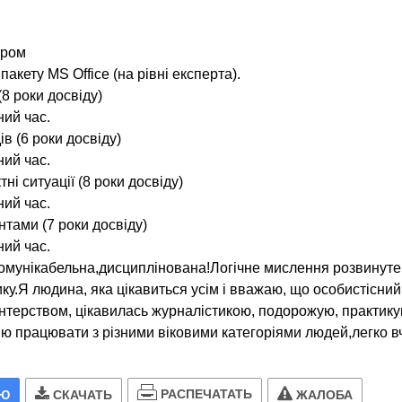
ером
акету MS Office (на рівні експерта).
8 роки досвіду)
ний час.
в (6 роки досвіду)
ний час.
ні ситуації (8 роки досвіду)
ний час.
нтами (7 роки досвіду)
ний час.
омунікабельна,дисциплінована!Логічне мислення розвинуте 
ку.Я людина, яка цікавиться усім і вважаю, що особистісни
терством, цікавилась журналістикою, подорожую, практик
ю працювати з різними віковими категоріями людей,легко вч
РАСПЕЧАТАТЬ
ИЮ
СКАЧАТЬ
ЖАЛОБА