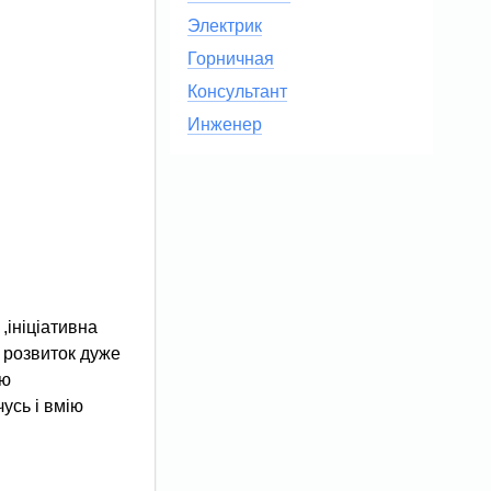
Электрик
Горничная
Консультант
Инженер
,ініціативна
й розвиток дуже
ую
усь і вмію