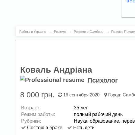
ВСЕ
→
→
→
Работа в Украине
Резюме
Резюме в Самборе
Резюме Психол
Коваль Андріана
Психолог
8 000 грн.
16 сентября 2020
Город:
Самб
Возраст:
35 лет
Режим работы:
полный рабочий день
Рубрики:
Наука, образование, пере
Состою в браке
Есть дети