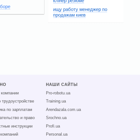
клінер резюме
мборе
ищу работу менеджер по
продажам киев
ЗНО
НАШИ САЙТЫ
 компании
Pro-robotu.ua
о трудоустройстве
Training.ua
ика по зарплатам
Arendazala.com.ua
ательство и право
Srochno.ua
тные инструкции
Profi.ua
 компаний
Personal.ua