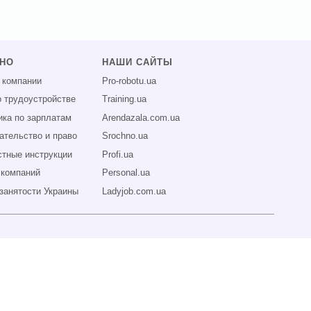
ЗНО
НАШИ САЙТЫ
 компании
Pro-robotu.ua
о трудоустройстве
Training.ua
ика по зарплатам
Arendazala.com.ua
ательство и право
Srochno.ua
тные инструкции
Profi.ua
 компаний
Personal.ua
занятости Украины
Ladyjob.com.ua