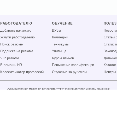
РАБОТОДАТЕЛЮ
ОБУЧЕНИЕ
ПОЛЕ
Добавить вакансию
ВУЗы
Новости
Услуги работодателю
Колледжи
Статьи 
Поиск резюме
Техникумы
Статист
Подписка на резюме
Училища
Законод
VIP резюме
Курсы языков
Должнос
В помощь HR
Повышение квалификации
Каталог
Классификатор профессий
Обучение за рубежом
Центры 
Администрация может не разделять точку зрения авторов информационных
материалов и не несет ответственности за размещаемую пользователями
информацию.