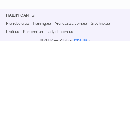
НАШИ САЙТЫ
Pro-robotu.ua
Training.ua
Arendazala.com.ua
Srochno.ua
Profi.ua
Personal.ua
Ladyjob.com.ua
© 2002 — 2026 «
Jobs.ua
»
Все права защищены.
Администрация может не разделять точку зрения авторов информационных
материалов и не несет ответственности за размещаемую пользователями
информацию.