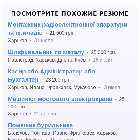
ПОСМОТРИТЕ ПОХОЖИЕ РЕЗЮМЕ
Монтажник радіоелектронної апаратури
та приладів
21 000 грн.
•
Харьков
•
31 июля
Шліфувальник по металу
25 000 грн.
•
Павлоград
,
Харьков
,
Днепр
,
Киев
•
16 июля
Касир або Адміністратор або
Бухгалтер
23 200 грн.
•
Харьков
,
Ивано-Франковск
,
Мукачево
•
3 июля
Машиніст мостового електрокрана
25
•
000 грн.
Харьков
•
25 апреля
Помічник бурильника
Болехов
,
Полтава
,
Ивано-Франковск
,
Харьков
,
Белая Церковь
•
16 апреля