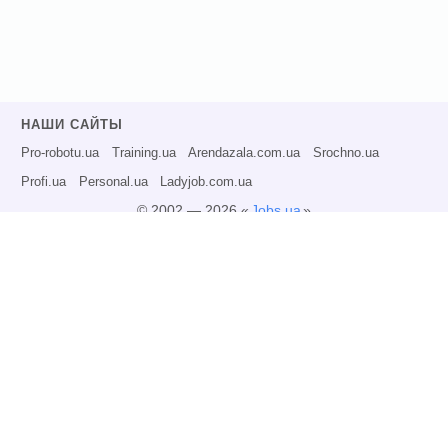
НАШИ САЙТЫ
Pro-robotu.ua
Training.ua
Arendazala.com.ua
Srochno.ua
Profi.ua
Personal.ua
Ladyjob.com.ua
© 2002 — 2026 «
Jobs.ua
»
Все права защищены.
Администрация может не разделять точку зрения авторов информационных
материалов и не несет ответственности за размещаемую пользователями
информацию.