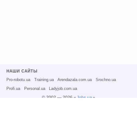
НАШИ САЙТЫ
Pro-robotu.ua
Training.ua
Arendazala.com.ua
Srochno.ua
Profi.ua
Personal.ua
Ladyjob.com.ua
© 2002 — 2026 «
Jobs.ua
»
Все права защищены.
Администрация может не разделять точку зрения авторов информационных
материалов и не несет ответственности за размещаемую пользователями
информацию.