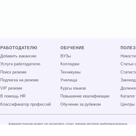
РАБОТОДАТЕЛЮ
ОБУЧЕНИЕ
ПОЛЕ
Добавить вакансию
ВУЗы
Новости
Услуги работодателю
Колледжи
Статьи 
Поиск резюме
Техникумы
Статист
Подписка на резюме
Училища
Законод
VIP резюме
Курсы языков
Должнос
В помощь HR
Повышение квалификации
Каталог
Классификатор профессий
Обучение за рубежом
Центры 
Администрация может не разделять точку зрения авторов информационных
материалов и не несет ответственности за размещаемую пользователями
информацию.