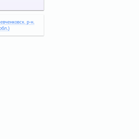
вченковск. р-н.
обл.)