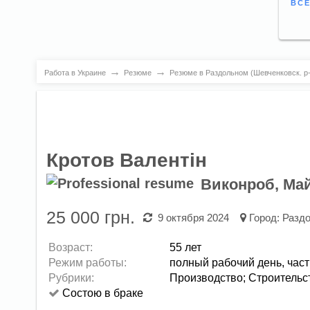
ВСЕ
→
→
Работа в Украине
Резюме
Резюме в Раздольном (Шевченковск. р-
Кротов Валентін
Виконроб, Ма
25 000 грн.
9 октября 2024
Город:
Раздо
Возраст:
55 лет
Режим работы:
полный рабочий день,
част
Рубрики:
Производство
;
Строительст
Состою в браке