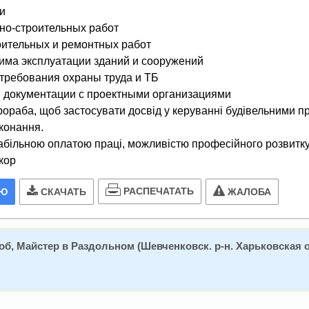
и
но-строительных работ
оительных и ремонтных работ
има эксплуатации зданий и сооружений
требования охраны труда и ТБ
 документации с проектными организациями
рораба, щоб застосувати досвід у керуванні будівельними п
иконання.
абільною оплатою праці, можливістю професійного розвитку, 
кор
РАСПЕЧАТАТЬ
ИЮ
СКАЧАТЬ
ЖАЛОБА
б, Майстер в Раздольном (Шевченковск. р-н. Харьковская о