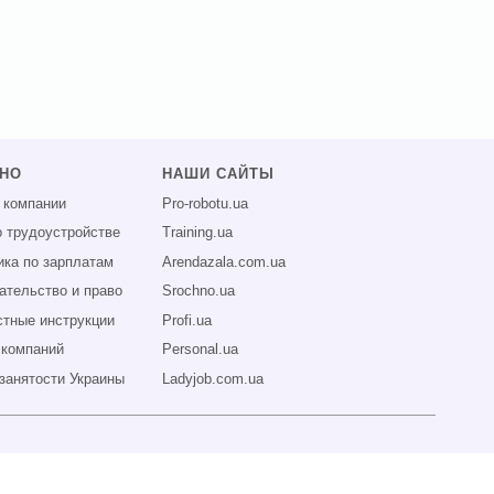
ЗНО
НАШИ САЙТЫ
 компании
Pro-robotu.ua
о трудоустройстве
Training.ua
ика по зарплатам
Arendazala.com.ua
ательство и право
Srochno.ua
тные инструкции
Profi.ua
 компаний
Personal.ua
занятости Украины
Ladyjob.com.ua