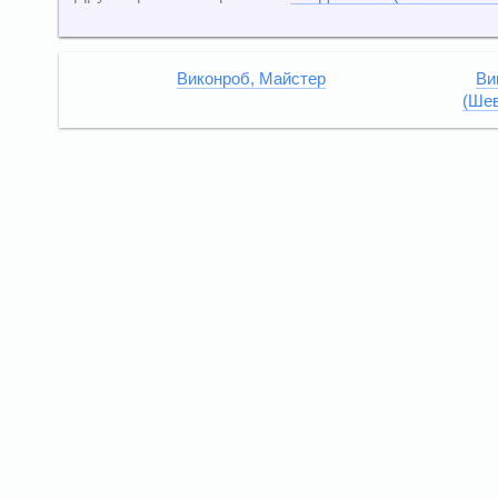
Виконроб, Майстер
Ви
(Шев