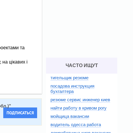
роектами та
на цікавих і
ЧАСТО ИЩУТ
тигельщик резюме
посадова инструкция
бухгалтера
резюме сервис инженер киев
бл.)
"
найти работу в кривом рогу
ПОДПИСАТЬСЯ
мойщица вакансии
водитель одесса работа
домработница киев вакансии