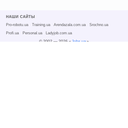
НАШИ САЙТЫ
Pro-robotu.ua
Training.ua
Arendazala.com.ua
Srochno.ua
Profi.ua
Personal.ua
Ladyjob.com.ua
© 2002 — 2026 «
Jobs.ua
»
Все права защищены.
Администрация может не разделять точку зрения авторов информационных
материалов и не несет ответственности за размещаемую пользователями
информацию.