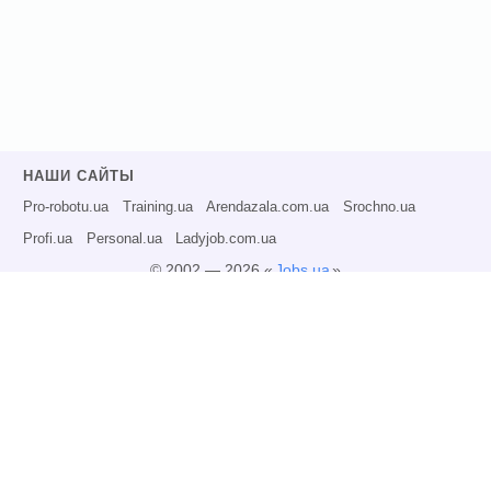
НАШИ САЙТЫ
Pro-robotu.ua
Training.ua
Arendazala.com.ua
Srochno.ua
Profi.ua
Personal.ua
Ladyjob.com.ua
© 2002 — 2026 «
Jobs.ua
»
Все права защищены.
Администрация может не разделять точку зрения авторов информационных
материалов и не несет ответственности за размещаемую пользователями
информацию.