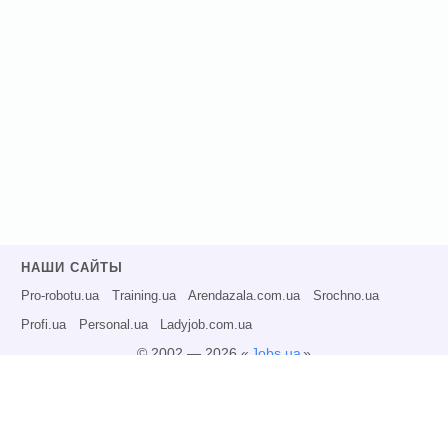
НАШИ САЙТЫ
Pro-robotu.ua
Training.ua
Arendazala.com.ua
Srochno.ua
Profi.ua
Personal.ua
Ladyjob.com.ua
© 2002 — 2026 «
Jobs.ua
»
Все права защищены.
Администрация может не разделять точку зрения авторов информационных
материалов и не несет ответственности за размещаемую пользователями
информацию.