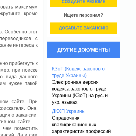
СОЗДАЙТЕ РЕЗЮМЕ
зовать максимум
екрутинге, кроме
Ищете персонал?
ДОБАВЬТЕ ВАКАНСИЮ
в. Особенно этот
переводчиков с
жание интереса к
ДРУГИЕ ДОКУМЕНТЫ
жно прибегнуть к
КЗоТ (Кодекс законов о
мер, при поиске
труде Украины)
о вида данного
Электронная версия
 им нужен такой
кодекса законов о труде
Украины (КЗоТ) на рус. и
ном сайте. При
укр. языках
оискателя. Она,
ДКХП Украины
ация о вакансии,
Справочник
ативном сайте —
квалификационных
, чем поместить
характеристик профессий
ансий. Да и сам