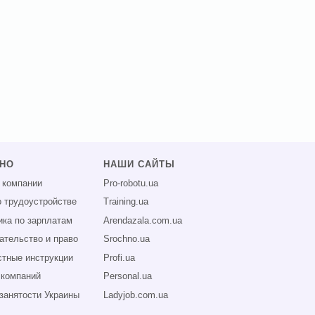
ЗНО
НАШИ САЙТЫ
 компании
Pro-robotu.ua
о трудоустройстве
Training.ua
ика по зарплатам
Arendazala.com.ua
ательство и право
Srochno.ua
тные инструкции
Profi.ua
 компаний
Personal.ua
занятости Украины
Ladyjob.com.ua