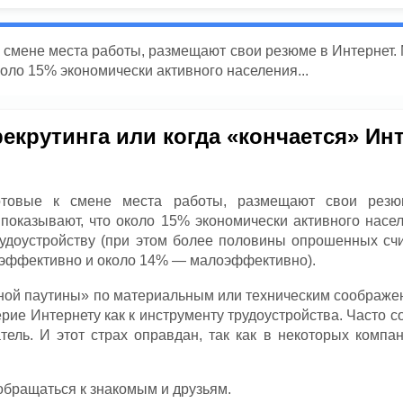
е к смене места работы, размещают свои резюме в Интернет
оло 15% экономически активного населения...
крутинга или когда «кончается» Ин
готовые к смене места работы, размещают свои резю
оказывают, что около 15% экономически активного насел
удоустройству (при этом более половины опрошенных счит
 эффективно и около 14% — малоэффективно).
рной паутины» по материальным или техническим соображе
е Интернету как к инструменту трудоустройства. Часто с
тель. И этот страх оправдан, так как в некоторых компа
обращаться к знакомым и друзьям.