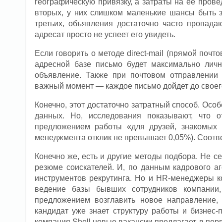
географическую привязку, а затраты на ее прове
вторых, у них слишком маленькие шансы быть 
третьих, объявления достаточно часто пропада
адресат просто не успеет его увидеть.
Если говорить о методе direct-mail (прямой почт
адресной базе письмо будет максимально лич
объявление. Также при почтовом отправлении
важный момент — каждое письмо дойдет до своего
Конечно, этот достаточно затратный способ. Осо
данных. Но, исследования показывают, что 
предложением работы «для друзей, знакомых 
менеджмента отклик не превышает 0,05%). Соотв
Конечно же, есть и другие методы подбора. Не с
резюме соискателей. И, по данным кадрового а
инструментов рекрутинга. Но и HR-менеджеры к
ведение базы бывших сотрудников компании
предложением возглавить новое направление, 
кандидат уже знает структуру работы и бизнес
компания Shell новые вакансии предлагает, в пе