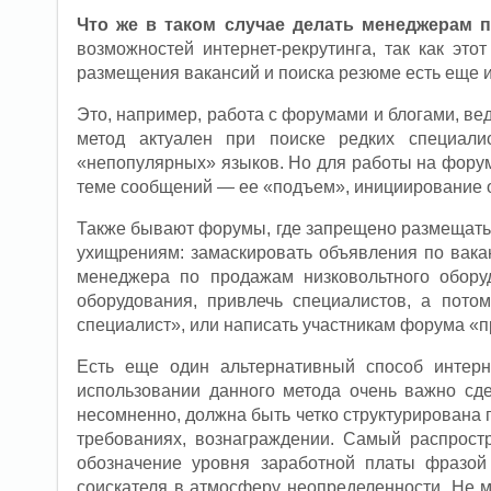
Что же в таком случае делать менеджерам 
возможностей интернет-рекрутинга, так как это
размещения вакансий и поиска резюме есть еще 
Это, например, работа с форумами и блогами, ве
метод актуален при поиске редких специали
«непопулярных» языков. Но для работы на форум
теме сообщений — ее «подъем», инициирование о
Также бывают форумы, где запрещено размещать в
ухищрениям: замаскировать объявления по вака
менеджера по продажам низковольтного обору
оборудования, привлечь специалистов, а потом
специалист», или написать участникам форума «
Есть еще один альтернативный способ интерн
использовании данного метода очень важно сде
несомненно, должна быть четко структурирована
требованиях, вознаграждении. Самый распрос
обозначение уровня заработной платы фразой
соискателя в атмосферу неопределенности. Не 