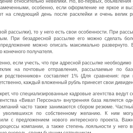
дение относительно невелики. Но, во-первых, объявления
замеченными, особенно, если оформление не яркое и вы
ют на следующий день после расклейки и очень велик р
овой рассылки), то у него есть свои особенности. При расс
ным. При безадресной рассылке его можно сделать бол
 предложение можно описать максимально развернуто. 
 конечного получателя.
бенно, если учесть, что при адресной рассылке необходимо
отклик на почтовые отправления, рассылаемые по баз
и родственников» составляет 1% (Для сравнения: при 
етственно, каждый вложенный рубль принесет свои дивиде
екрет, что специализированные кадровые агентства ведут 
гентства «Виват Персонал» внутренняя база является од
омпаний часто также занимаются сбором резюме. Частный
, уволившихся по собственному желанию. К ним могу
или с предложением нового интересного проекта. Важн
-процессы компании, а также степень лояльности у него 
рвую очередь, своим бывшим сотрудникам.