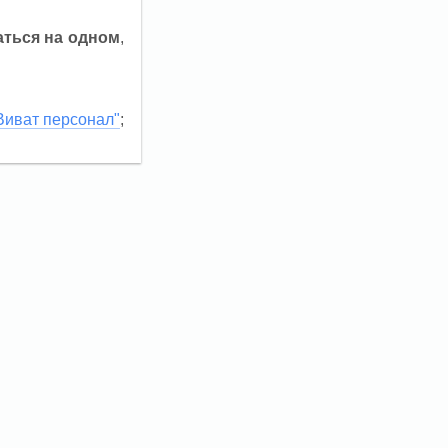
аться на одном
,
Виват персонал"
;