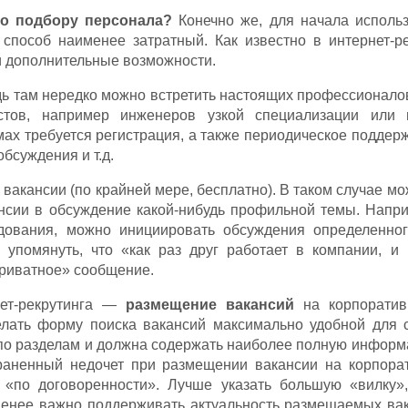
по подбору персонала?
Конечно же, для начала исполь
т способ наименее затратный. Как известно в интернет-р
и дополнительные возможности.
дь там нередко можно встретить настоящих профессионало
стов, например инженеров узкой специализации или 
ах требуется регистрация, а также периодическое поддер
бсуждения и т.д.
акансии (по крайней мере, бесплатно). В таком случае мо
нсии в обсуждение какой-нибудь профильной темы. Напри
дования, можно инициировать обсуждения определенног
 упомянуть, что «как раз друг работает в компании, и
приватное» сообщение.
ет-рекрутинга —
размещение вакансий
на корпоратив
лать форму поиска вакансий максимально удобной для с
 по разделам и должна содержать наиболее полную информ
траненный недочет при размещении вакансии на корпор
 «по договоренности». Лучше указать большую «вилку»
менее важно поддерживать актуальность размещаемых вак