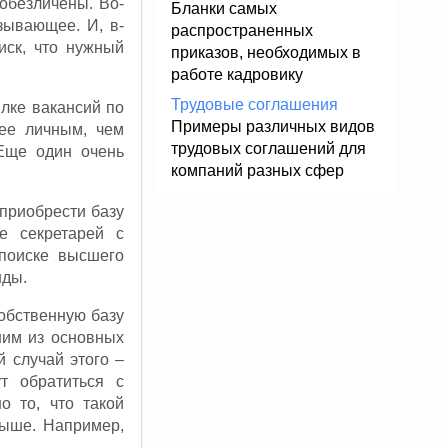
 обезличены. Во-
Бланки самых
зывающее. И, в-
распространенных
иск, что нужный
приказов, необходимых в
работе кадровику
Трудовые соглашения
ылке вакансий по
Примеры различных видов
ее личным, чем
трудовых соглашений для
Еще один очень
компаний разных сфер
 приобрести базу
е секретарей с
поиске высшего
нды.
собственную базу
ним из основных
 случай этого –
т обратиться с
о то, что такой
выше. Например,