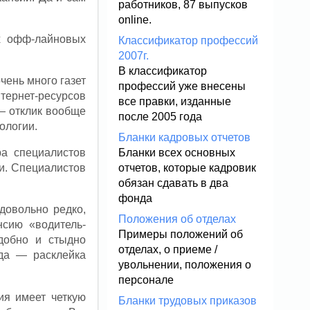
работников, 87 выпусков
online.
х офф-лайновых
Классификатор профессий
2007г.
В классификатор
чень много газет
профессий уже внесены
нтернет-ресурсов
все правки, изданные
 — отклик вообще
после 2005 года
ологии.
Бланки кадровых отчетов
ра специалистов
Бланки всех основных
и. Специалистов
отчетов, которые кадровик
обязан сдавать в два
фонда
довольно редко,
Положения об отделах
нсию «водитель-
Примеры положений об
добно и стыдно
отделах, о приеме /
ода — расклейка
увольнении, положения о
персонале
ия имеет четкую
Бланки трудовых приказов