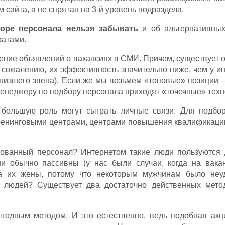
 сайта, а не спрятан на 3-й уровень подраздела.
оре персонала нельзя забывать
и об альтернативны
ратами.
ние объявлений о вакансиях в СМИ. Причем, существует о
 сожалению, их эффективность значительно ниже, чем у и
х низшего звена). Если же мы возьмем «топовые» позиции
менеджеру по подбору персонала приходят «точечные» техн
 большую роль могут сыграть личные связи. Для подбо
 тренинговыми центрами, центрами повышения квалификаци
рованный персонал? Интернетом такие люди пользуются 
и обычно пассивны (у нас были случаи, когда на вака
 а их жены, потому что некоторым мужчинам было неу
их людей? Существует два достаточно действенных мет
ыгодным методом. И это естественно, ведь подобная акц