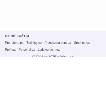
НАШИ САЙТЫ
Pro-robotu.ua
Training.ua
Arendazala.com.ua
Srochno.ua
Profi.ua
Personal.ua
Ladyjob.com.ua
© 2002 — 2026 «
Jobs.ua
»
Все права защищены.
Администрация может не разделять точку зрения авторов информационных
материалов и не несет ответственности за размещаемую пользователями
информацию.