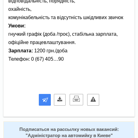
відповідальність, порядність,
охайність,
комунікабельність та відсутність шкідливих звичок
Умови:
гнучкий графік (доба /троє), стабільна зарплата,
офіційне працевлаштування.
Зарплата:
1200 грн./доба
Телефон: 0 (67) 405…90
Подписаться на расcылку новых вакансий:
"
Адміністратор на автомийку в Киеве
"