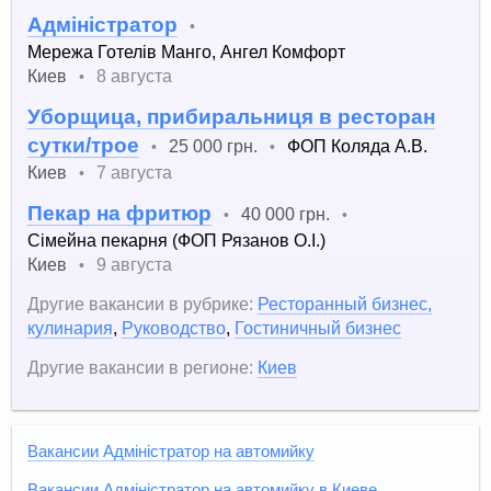
Адміністратор
•
Мережа Готелів Манго, Ангел Комфорт
Киев
8 августа
•
Уборщица, прибиральниця в ресторан
сутки/трое
25 000 грн.
ФОП Коляда А.В.
•
•
Киев
7 августа
•
Пекар на фритюр
40 000 грн.
•
•
Сімейна пекарня (ФОП Рязанов О.І.)
Киев
9 августа
•
Другие вакансии в рубрике:
Ресторанный бизнес,
кулинария
,
Руководство
,
Гостиничный бизнес
Другие вакансии в регионе:
Киев
Вакансии Адміністратор на автомийку
Вакансии Адміністратор на автомийку в Киеве