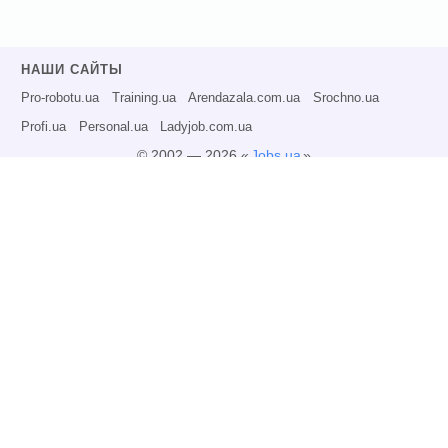
НАШИ САЙТЫ
Pro-robotu.ua
Training.ua
Arendazala.com.ua
Srochno.ua
Profi.ua
Personal.ua
Ladyjob.com.ua
© 2002 — 2026 «
Jobs.ua
»
Все права защищены.
Администрация может не разделять точку зрения авторов информационных
материалов и не несет ответственности за размещаемую пользователями
информацию.