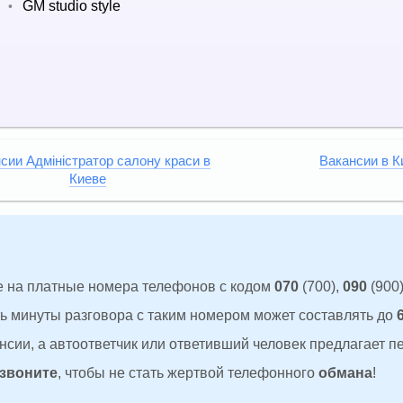
GM studio style
•
сии Адміністратор салону краси в
Вакансии в К
Киеве
 на платные номера телефонов с кодом
070
(700),
090
(900)
ть минуты разговора с таким номером может составлять до
сии, а автоответчик или ответивший человек предлагает п
 звоните
, чтобы не стать жертвой телефонного
обмана
!