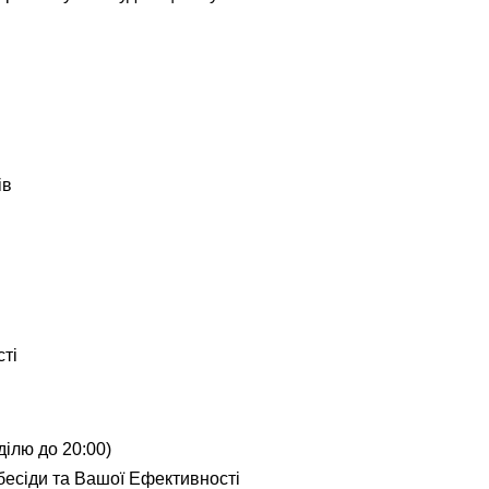
ів
сті
еділю до 20:00)
вбесіди та Вашої Ефективності