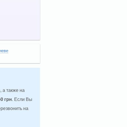
иеве
, а также на
60 грн
. Если Вы
ерезвонить на