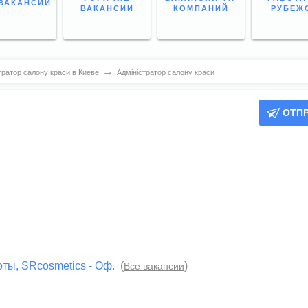
ВАКАНСИИ
ВАКАНСИИ
КОМПАНИЙ
РУБЕЖ
→
тратор салону краси в Киеве
Адміністратор салону краси
ОТП
соты, SRcosmetics - Оф.
(
)
Все вакансии