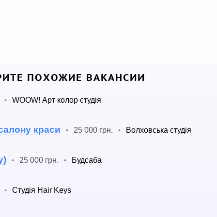
ИТЕ ПОХОЖИЕ ВАКАНСИИ
WOOW! Арт колор студія
•
 салону краси
25 000 грн.
Волховська студія
•
•
у)
25 000 грн.
Будсаба
•
•
Студія Hair Keys
•