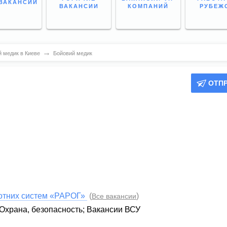
ВАКАНСИИ
ВАКАНСИИ
КОМПАНИЙ
РУБЕЖ
→
 медик в Киеве
Бойовий медик
ОТП
лотних систем «РАРОГ»
(
)
Все вакансии
Охрана, безопасность
;
Вакансии ВСУ