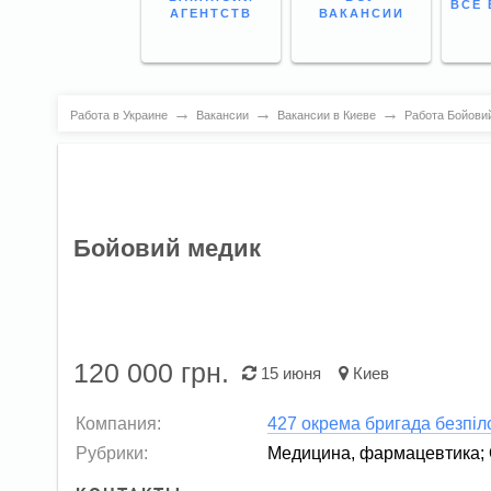
ВСЕ 
АГЕНТСТВ
ВАКАНСИИ
→
→
→
Работа в Украине
Вакансии
Вакансии в Киеве
Работа Бойовий
Бойовий медик
120 000
грн.
15 июня
Киев
Компания:
427 окрема бригада безпі
Рубрики:
Медицина, фармацевтика
;