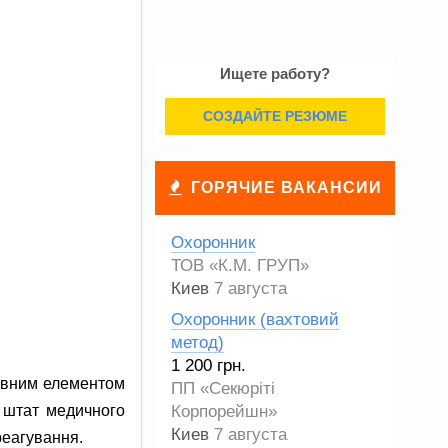
Ищете работу?
СОЗДАЙТЕ РЕЗЮМЕ
ГОРЯЧИЕ ВАКАНСИИ
Охоронник
ТОВ «К.М. ГРУП»
Киев
7 августа
Охоронник (вахтовий
метод)
1 200 грн.
овним елементом
ПП «Секюріті
и штат медичного
Корпорейшн»
Киев
7 августа
реагування.