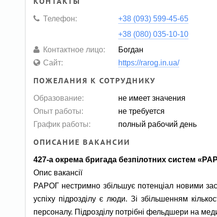
КОНТАКТЫ
Телефон:
+38 (093) 599-45-65
+38 (080) 035-10-10
Контактное лицо:
Богдан
Сайт:
https://rarog.in.ua/
ПОЖЕЛАНИЯ К СОТРУДНИКУ
Образование:
не имеет значения
Опыт работы:
не требуется
График работы:
полный рабочий день
ОПИСАНИЕ ВАКАНСИИ
427-а окрема бригада безпілотних систем «РА
Опис вакансії
РАРОГ нестримно збільшує потенціал новими зас
успіху підрозділу є люди. Зі збільшенням кілько
персоналу. Підрозділу потрібні фельдшери на мед