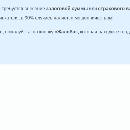
де требуется внесение
залоговой суммы
или
страхового в
оискателя, в 90% случаев является мошенничеством!
, пожалуйста, на кнопку «
Жалоба
», которая находится по