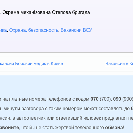
1 Окрема механізована Степова бригада
ика
,
Охрана, безопасность
,
Вакансии ВСУ
кансии Бойовий медик в Киеве
Вакансии в К
 на платные номера телефонов с кодом
070
(700),
090
(900)
ть минуты разговора с таким номером может составлять до
сии, а автоответчик или ответивший человек предлагает п
 звоните
, чтобы не стать жертвой телефонного
обмана
!