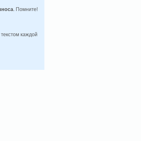
зноса
. Помните!
д текстом каждой