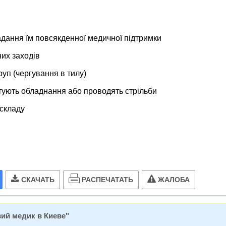
надання їм повсякденної медичної підтримки
них заходів
руп (чергування в тилу)
естують обладнання або проводять стрільби
складу
РАСПЕЧАТАТЬ
СКАЧАТЬ
ЖАЛОБА
ий медик в Киеве
"