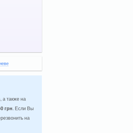
иеве
, а также на
60 грн
. Если Вы
ерезвонить на