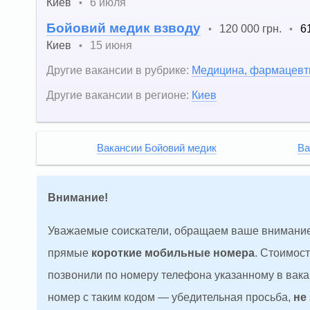
Киев
6 июля
•
Бойовий медик взводу
120 000 грн.
6
•
•
Киев
15 июня
•
Другие вакансии в рубрике:
Медицина, фармацевт
Другие вакансии в регионе:
Киев
Вакансии Бойовий медик
Ва
Внимание!
Уважаемые соискатели, обращаем ваше внимание
прямые
короткие мобильные номера
. Стоимос
позвонили по номеру телефона указанному в вакан
номер с таким кодом — убедительная просьба,
не