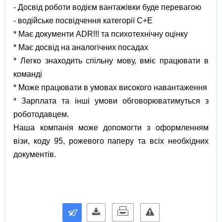
- Досвід роботи водієм вантажівки буде перевагою
- водійське посвідчення категорії C+E
* Має документи ADR!!! та психотехнічну оцінку
* Має досвід на аналогічних посадах
* Легко знаходить спільну мову, вміє працювати в
команді
* Може працювати в умовах високого навантаження
* Зарплата та інші умови обговорюватимуться з
роботодавцем.
Наша компанія може допомогти з оформленням
візи, коду 95, рожевого паперу та всіх необхідних
документів.