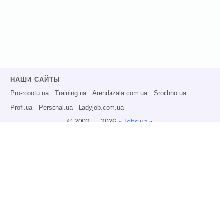
НАШИ САЙТЫ
Pro-robotu.ua
Training.ua
Arendazala.com.ua
Srochno.ua
Profi.ua
Personal.ua
Ladyjob.com.ua
© 2002 — 2026 «
Jobs.ua
»
Все права защищены.
Администрация может не разделять точку зрения авторов информационных
материалов и не несет ответственности за размещаемую пользователями
информацию.