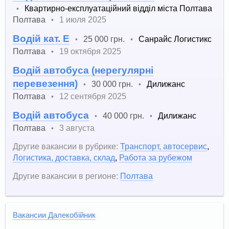
Квартирно-експлуатаційний відділ міста Полтава
•
Полтава
1 июля 2025
•
Водій кат. Е
25 000 грн.
Санрайс Логистикс
•
•
Полтава
19 октября 2025
•
Водій автобуса (нерегулярні
перевезення)
30 000 грн.
Дилижанс
•
•
Полтава
12 сентября 2025
•
Водій автобуса
40 000 грн.
Дилижанс
•
•
Полтава
3 августа
•
Другие вакансии в рубрике:
Транспорт, автосервис
,
Логистика, доставка, склад
,
Работа за рубежом
Другие вакансии в регионе:
Полтава
Вакансии Далекобійник