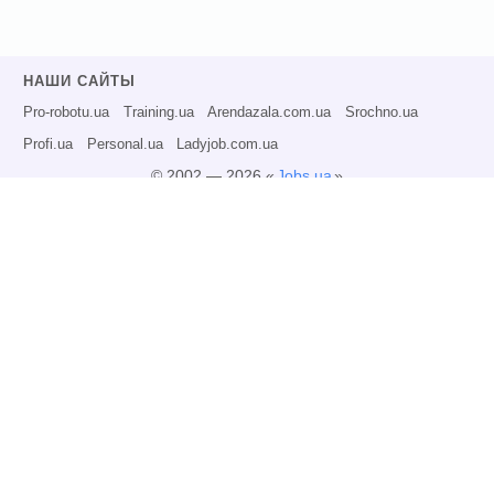
НАШИ САЙТЫ
Pro-robotu.ua
Training.ua
Arendazala.com.ua
Srochno.ua
Profi.ua
Personal.ua
Ladyjob.com.ua
© 2002 — 2026 «
Jobs.ua
»
Все права защищены.
Администрация может не разделять точку зрения авторов информационных
материалов и не несет ответственности за размещаемую пользователями
информацию.