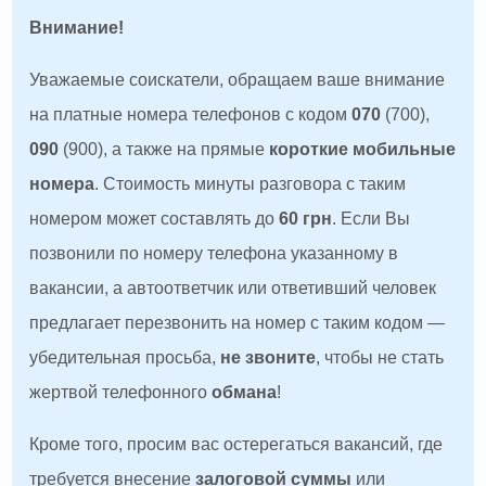
Внимание!
Уважаемые соискатели, обращаем ваше внимание
на платные номера телефонов с кодом
070
(700),
090
(900), а также на прямые
короткие мобильные
номера
. Стоимость минуты разговора с таким
номером может составлять до
60 грн
. Если Вы
позвонили по номеру телефона указанному в
вакансии, а автоответчик или ответивший человек
предлагает перезвонить на номер с таким кодом —
убедительная просьба,
не звоните
, чтобы не стать
жертвой телефонного
обмана
!
Кроме того, просим вас остерегаться вакансий, где
требуется внесение
залоговой суммы
или