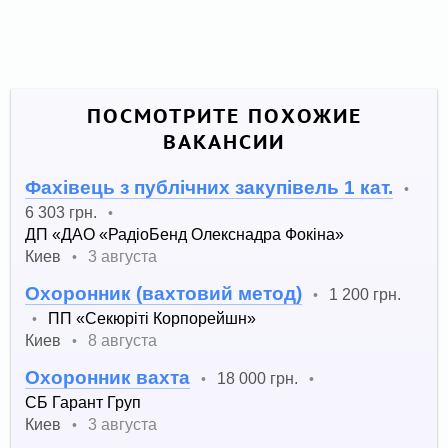
ПОСМОТРИТЕ ПОХОЖИЕ
ВАКАНСИИ
Фахівець з публічних закупівель 1 кат.
•
6 303 грн.
•
ДП «ДАО «РадіоБенд Олекснадра Фокіна»
Киев
3 августа
•
Охоронник (вахтовий метод)
1 200 грн.
•
ПП «Секюріті Корпорейшн»
•
Киев
8 августа
•
Охоронник вахта
18 000 грн.
•
•
СБ Гарант Груп
Киев
3 августа
•