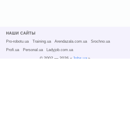
НАШИ САЙТЫ
Pro-robotu.ua
Training.ua
Arendazala.com.ua
Srochno.ua
Profi.ua
Personal.ua
Ladyjob.com.ua
© 2002 — 2026 «
Jobs.ua
»
Все права защищены.
Администрация может не разделять точку зрения авторов информационных
материалов и не несет ответственности за размещаемую пользователями
информацию.