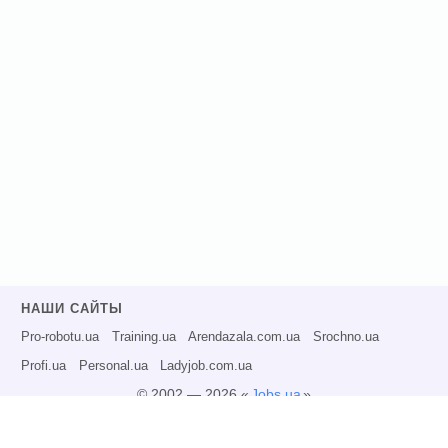
НАШИ САЙТЫ
Pro-robotu.ua
Training.ua
Arendazala.com.ua
Srochno.ua
Profi.ua
Personal.ua
Ladyjob.com.ua
© 2002 — 2026 «
Jobs.ua
»
Все права защищены.