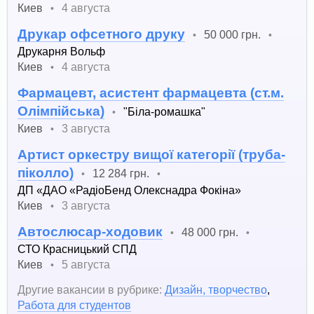
Киев
4 августа
•
Друкар офсетного друку
50 000 грн.
•
•
Друкарня Вольф
Киев
4 августа
•
Фармацевт, асистент фармацевта (ст.м.
Олімпійська)
"Біла-ромашка"
•
Киев
3 августа
•
Артист оркестру вищої категорії (труба-
піколло)
12 284 грн.
•
•
ДП «ДАО «РадіоБенд Олекснадра Фокіна»
Киев
3 августа
•
Автослюсар-ходовик
48 000 грн.
•
•
СТО Красницький СПД
Киев
5 августа
•
Другие вакансии в рубрике:
Дизайн, творчество
,
Работа для студентов