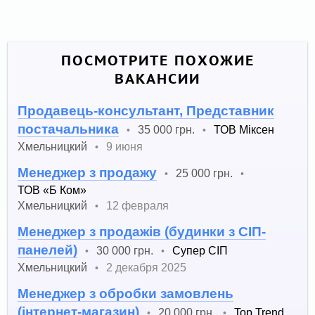
ПОСМОТРИТЕ ПОХОЖИЕ
ВАКАНСИИ
Продавець-консультант, Представник
постачальника
35 000 грн.
ТОВ Міксен
•
•
Хмельницкий
9 июня
•
Менеджер з продажу
25 000 грн.
•
•
ТОВ «Б Ком»
Хмельницкий
12 февраля
•
Менеджер з продажів (будинки з СІП-
панелей)
30 000 грн.
Супер СІП
•
•
Хмельницкий
2 декабря 2025
•
Менеджер з обробки замовлень
(інтернет-магазин)
20 000 грн.
Top Trend
•
•