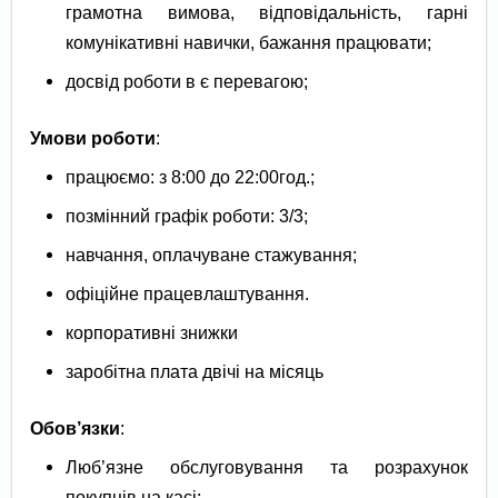
грамотна вимова, відповідальність, гарні
комунікативні навички, бажання працювати;
досвід роботи в є перевагою;
Умови роботи
:
працюємо: з 8:00 до 22:00год.;
позмінний графік роботи: 3/3;
навчання, оплачуване стажування;
офіційне працевлаштування.
корпоративні знижки
заробітна плата двічі на місяць
Обов’язки
:
Люб’язне обслуговування та розрахунок
покупців на касі;