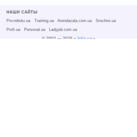
НАШИ САЙТЫ
Pro-robotu.ua
Training.ua
Arendazala.com.ua
Srochno.ua
Profi.ua
Personal.ua
Ladyjob.com.ua
© 2002 — 2026 «
Jobs.ua
»
Все права защищены.
Администрация может не разделять точку зрения авторов информационных
материалов и не несет ответственности за размещаемую пользователями
информацию.