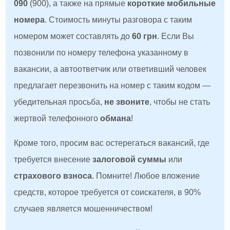
090
(900), а также на прямые
короткие мобильные
номера
. Стоимость минуты разговора с таким
номером может составлять до
60 грн
. Если Вы
позвонили по номеру телефона указанному в
вакансии, а автоответчик или ответивший человек
предлагает перезвонить на номер с таким кодом —
убедительная просьба,
не звоните
, чтобы не стать
жертвой телефонного
обмана
!
Кроме того, просим вас остерегаться вакансий, где
требуется внесение
залоговой суммы
или
страхового взноса
. Помните! Любое вложение
средств, которое требуется от соискателя, в 90%
случаев является мошенничеством!