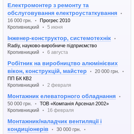
Електромонтер з ремонту та
обслуговування електроустаткування
•
16 000 грн.
Прогрес 2010
•
Кропивницкий
5 июня
•
Інженер-конструктор, системотехнік
•
Radiy, науково-виробниче підприємство
Кропивницкий
6 августа
•
Робітник на виробництво алюмінієвих
вікон, конструкцій, майстер
20 000 грн.
•
•
ПП БК КВ2
Кропивницкий
2 февраля
•
Монтажник елеваторного обладнання
•
50 000 грн.
ТОВ «Компанія Арсенал 2002»
•
Кропивницкий
16 февраля
•
Монтажник/наладчик вентиляції і
кондиціонерів
30 000 грн.
•
•