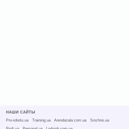
НАШИ САЙТЫ
Pro-robotu.ua
Training.ua
Arendazala.com.ua
Srochno.ua
Profi.ua
Personal.ua
Ladyjob.com.ua