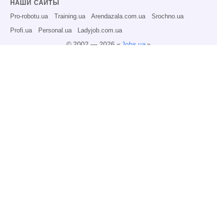
НАШИ САЙТЫ
Pro-robotu.ua
Training.ua
Arendazala.com.ua
Srochno.ua
Profi.ua
Personal.ua
Ladyjob.com.ua
© 2002 — 2026 «
Jobs.ua
»
Все права защищены.
Администрация может не разделять точку зрения авторов информационных
материалов и не несет ответственности за размещаемую пользователями
информацию.