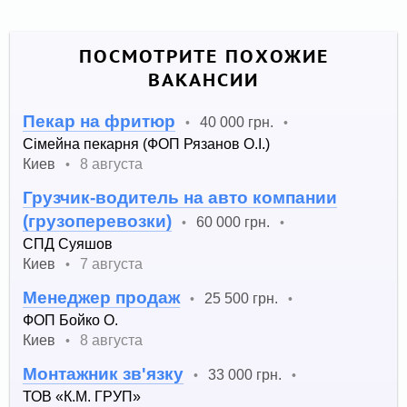
ПОСМОТРИТЕ ПОХОЖИЕ
ВАКАНСИИ
Пекар на фритюр
40 000 грн.
•
•
Сімейна пекарня (ФОП Рязанов О.І.)
Киев
8 августа
•
Грузчик-водитель на авто компании
(грузоперевозки)
60 000 грн.
•
•
СПД Суяшов
Киев
7 августа
•
Менеджер продаж
25 500 грн.
•
•
ФОП Бойко О.
Киев
8 августа
•
Монтажник зв'язку
33 000 грн.
•
•
ТОВ «К.М. ГРУП»