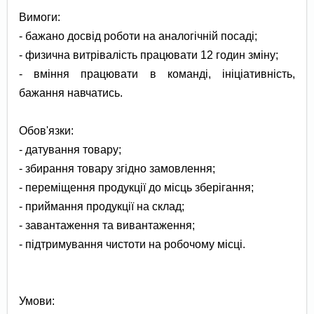
Вимоги:
- бажано досвід роботи на аналогічній посаді;
- физична витрівалість працювати 12 годин зміну;
- вміння працювати в команді, ініціативність,
бажання навчатись.
Обов'язки:
- датування товару;
- збирання товару згідно замовлення;
- переміщення продукції до місць зберігання;
- приймання продукції на склад;
- завантаження та вивантаження;
- підтримування чистоти на робочому місці.
Умови: